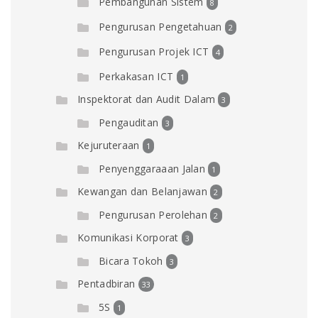
Pembangunan Sistem
8
Pengurusan Pengetahuan
2
Pengurusan Projek ICT
4
Perkakasan ICT
1
Inspektorat dan Audit Dalam
3
Pengauditan
3
Kejuruteraan
1
Penyenggaraaan Jalan
1
Kewangan dan Belanjawan
2
Pengurusan Perolehan
2
Komunikasi Korporat
3
Bicara Tokoh
3
Pentadbiran
33
5S
1