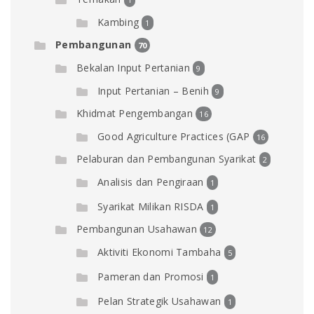
Kambing
1
Pembangunan
70
Bekalan Input Pertanian
9
Input Pertanian – Benih
9
Khidmat Pengembangan
16
Good Agriculture Practices (GAP
16
Pelaburan dan Pembangunan Syarikat
2
Analisis dan Pengiraan
1
Syarikat Milikan RISDA
1
Pembangunan Usahawan
12
Aktiviti Ekonomi Tambaha
5
Pameran dan Promosi
1
Pelan Strategik Usahawan
1