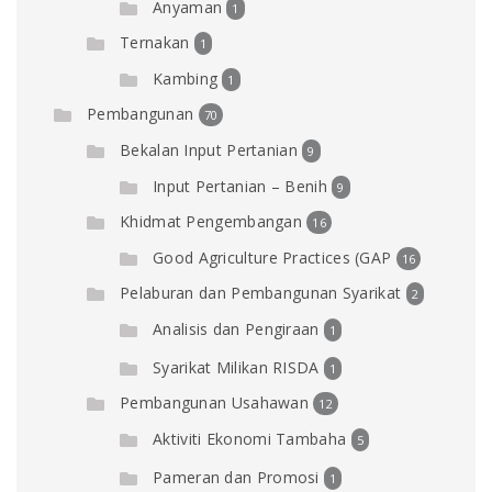
Anyaman
1
Ternakan
1
Kambing
1
Pembangunan
70
Bekalan Input Pertanian
9
Input Pertanian – Benih
9
Khidmat Pengembangan
16
Good Agriculture Practices (GAP
16
Pelaburan dan Pembangunan Syarikat
2
Analisis dan Pengiraan
1
Syarikat Milikan RISDA
1
Pembangunan Usahawan
12
Aktiviti Ekonomi Tambaha
5
Pameran dan Promosi
1