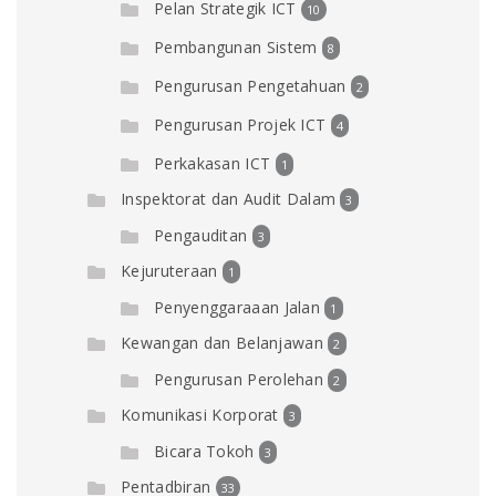
Pelan Strategik ICT
10
Pembangunan Sistem
8
Pengurusan Pengetahuan
2
Pengurusan Projek ICT
4
Perkakasan ICT
1
Inspektorat dan Audit Dalam
3
Pengauditan
3
Kejuruteraan
1
Penyenggaraaan Jalan
1
Kewangan dan Belanjawan
2
Pengurusan Perolehan
2
Komunikasi Korporat
3
Bicara Tokoh
3
Pentadbiran
33