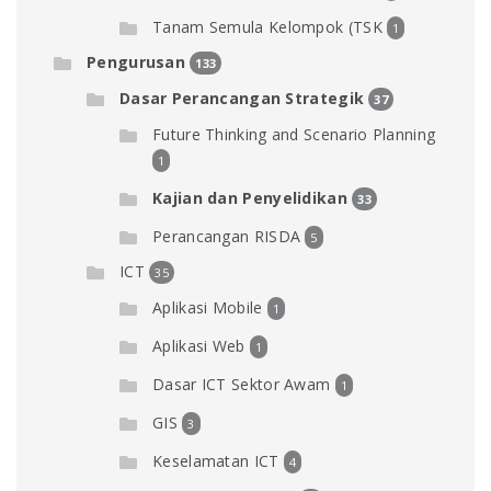
Tanam Semula Kelompok (TSK
1
Pengurusan
133
Dasar Perancangan Strategik
37
Future Thinking and Scenario Planning
1
Kajian dan Penyelidikan
33
Perancangan RISDA
5
ICT
35
Aplikasi Mobile
1
Aplikasi Web
1
Dasar ICT Sektor Awam
1
GIS
3
Keselamatan ICT
4