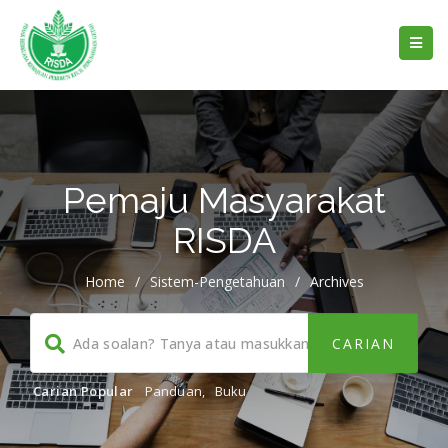
Pemaju Masyarakat
RISDA
Home
/
Sistem-Pengetahuan
/
Archives
Carian Popular
Panduan
,
Buku