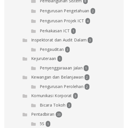
Pembangunan Sistem
8
Pengurusan Pengetahuan
2
Pengurusan Projek ICT
4
Perkakasan ICT
1
Inspektorat dan Audit Dalam
3
Pengauditan
3
Kejuruteraan
1
Penyenggaraaan Jalan
1
Kewangan dan Belanjawan
2
Pengurusan Perolehan
2
Komunikasi Korporat
3
Bicara Tokoh
3
Pentadbiran
33
5S
1