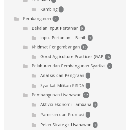
Kambing
1
Pembangunan
70
Bekalan Input Pertanian
9
Input Pertanian – Benih
9
Khidmat Pengembangan
16
Good Agriculture Practices (GAP
16
Pelaburan dan Pembangunan Syarikat
2
Analisis dan Pengiraan
1
Syarikat Milikan RISDA
1
Pembangunan Usahawan
12
Aktiviti Ekonomi Tambaha
5
Pameran dan Promosi
1
Pelan Strategik Usahawan
1