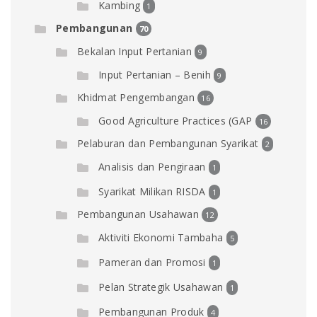
Kambing
1
Pembangunan
70
Bekalan Input Pertanian
9
Input Pertanian – Benih
9
Khidmat Pengembangan
16
Good Agriculture Practices (GAP
16
Pelaburan dan Pembangunan Syarikat
2
Analisis dan Pengiraan
1
Syarikat Milikan RISDA
1
Pembangunan Usahawan
12
Aktiviti Ekonomi Tambaha
5
Pameran dan Promosi
1
Pelan Strategik Usahawan
1
Pembangunan Produk
4