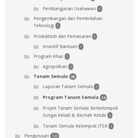
Pembangunan Usahawan
1
Pengembangan dan Pemindahan
Teknologi
1
Produktiviti dan Pemasaran
1
Insentif Bantuan
1
Program Khas
1
Agropolitan
1
Tanam Semula
28
Laporan Tanam Semula
1
Program Tanam Semula
24
Projek Tanam Semula Berkelompok
Sungai Keladi & Bechah Kelubi
2
Tanam Semula Kelompok (TSK
1
Pengurusan
133