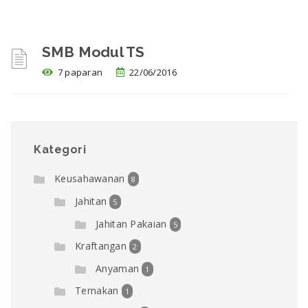
SMB Modul TS
7 paparan
22/06/2016
Kategori
Keusahawanan
8
Jahitan
5
Jahitan Pakaian
5
Kraftangan
2
Anyaman
1
Ternakan
1