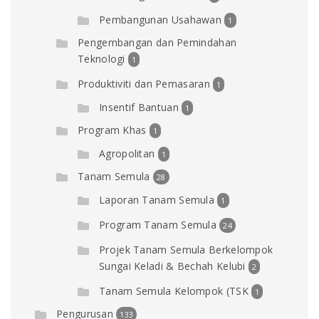
Pembangunan Usahawan
1
Pengembangan dan Pemindahan
Teknologi
1
Produktiviti dan Pemasaran
1
Insentif Bantuan
1
Program Khas
1
Agropolitan
1
Tanam Semula
28
Laporan Tanam Semula
1
Program Tanam Semula
24
Projek Tanam Semula Berkelompok
Sungai Keladi & Bechah Kelubi
2
Tanam Semula Kelompok (TSK
1
Pengurusan
133