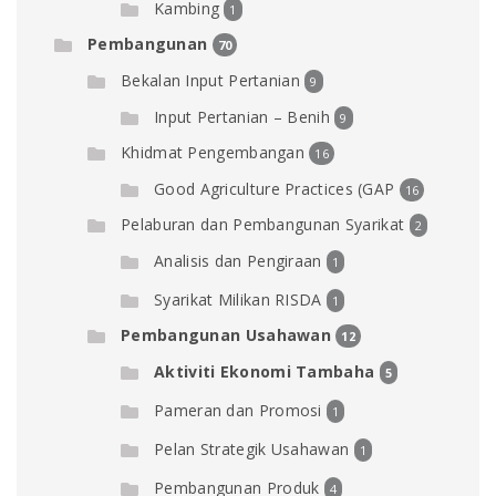
Kambing
1
Pembangunan
70
Bekalan Input Pertanian
9
Input Pertanian – Benih
9
Khidmat Pengembangan
16
Good Agriculture Practices (GAP
16
Pelaburan dan Pembangunan Syarikat
2
Analisis dan Pengiraan
1
Syarikat Milikan RISDA
1
Pembangunan Usahawan
12
Aktiviti Ekonomi Tambaha
5
Pameran dan Promosi
1
Pelan Strategik Usahawan
1
Pembangunan Produk
4