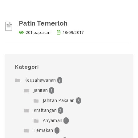
Patin Temerloh
201 paparan
18/09/2017
Kategori
Keusahawanan
8
Jahitan
5
Jahitan Pakaian
5
Kraftangan
2
Anyaman
1
Ternakan
1