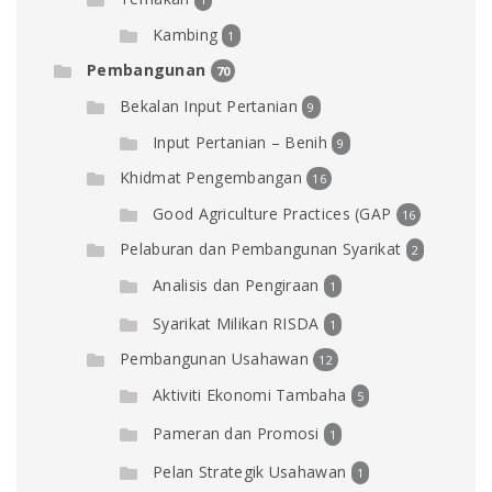
Kambing
1
Pembangunan
70
Bekalan Input Pertanian
9
Input Pertanian – Benih
9
Khidmat Pengembangan
16
Good Agriculture Practices (GAP
16
Pelaburan dan Pembangunan Syarikat
2
Analisis dan Pengiraan
1
Syarikat Milikan RISDA
1
Pembangunan Usahawan
12
Aktiviti Ekonomi Tambaha
5
Pameran dan Promosi
1
Pelan Strategik Usahawan
1