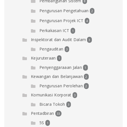
Pembangunan Sistem
8
Pengurusan Pengetahuan
2
Pengurusan Projek ICT
4
Perkakasan ICT
1
Inspektorat dan Audit Dalam
3
Pengauditan
3
Kejuruteraan
1
Penyenggaraaan Jalan
1
Kewangan dan Belanjawan
2
Pengurusan Perolehan
2
Komunikasi Korporat
3
Bicara Tokoh
3
Pentadbiran
33
5S
1