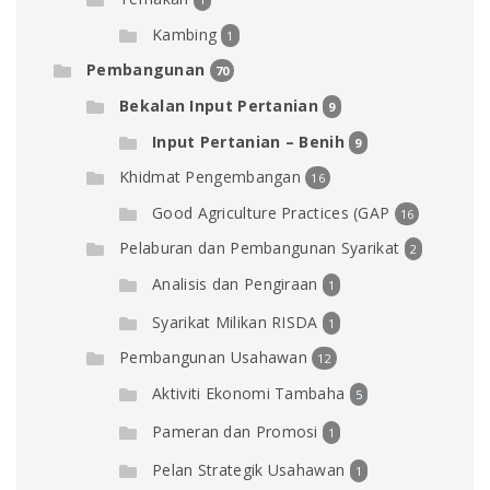
Kambing
1
Pembangunan
70
Bekalan Input Pertanian
9
Input Pertanian – Benih
9
Khidmat Pengembangan
16
Good Agriculture Practices (GAP
16
Pelaburan dan Pembangunan Syarikat
2
Analisis dan Pengiraan
1
Syarikat Milikan RISDA
1
Pembangunan Usahawan
12
Aktiviti Ekonomi Tambaha
5
Pameran dan Promosi
1
Pelan Strategik Usahawan
1