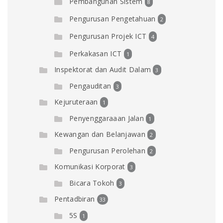
Pembangunan Sistem
8
Pengurusan Pengetahuan
2
Pengurusan Projek ICT
4
Perkakasan ICT
1
Inspektorat dan Audit Dalam
3
Pengauditan
3
Kejuruteraan
1
Penyenggaraaan Jalan
1
Kewangan dan Belanjawan
2
Pengurusan Perolehan
2
Komunikasi Korporat
3
Bicara Tokoh
3
Pentadbiran
33
5S
1