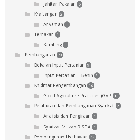
Jahitan Pakaian
5
Kraftangan
2
Anyaman
1
Ternakan
1
Kambing
1
Pembangunan
70
Bekalan Input Pertanian
9
Input Pertanian – Benih
9
Khidmat Pengembangan
16
Good Agriculture Practices (GAP
16
Pelaburan dan Pembangunan Syarikat
2
Analisis dan Pengiraan
1
Syarikat Milikan RISDA
1
Pembangunan Usahawan
12