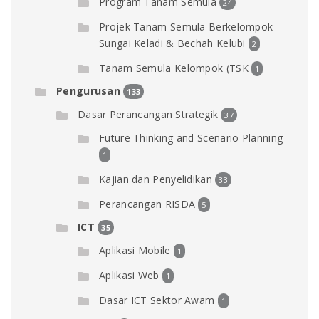
Program Tanam Semula
24
Projek Tanam Semula Berkelompok
Sungai Keladi & Bechah Kelubi
2
Tanam Semula Kelompok (TSK
1
Pengurusan
133
Dasar Perancangan Strategik
37
Future Thinking and Scenario Planning
1
Kajian dan Penyelidikan
33
Perancangan RISDA
5
ICT
35
Aplikasi Mobile
1
Aplikasi Web
1
Dasar ICT Sektor Awam
1