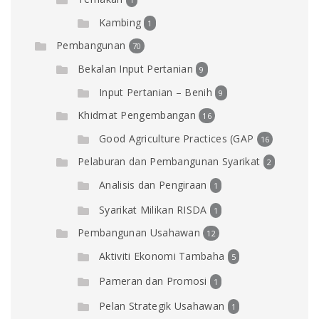
Kambing
1
Pembangunan
70
Bekalan Input Pertanian
9
Input Pertanian – Benih
9
Khidmat Pengembangan
16
Good Agriculture Practices (GAP
16
Pelaburan dan Pembangunan Syarikat
2
Analisis dan Pengiraan
1
Syarikat Milikan RISDA
1
Pembangunan Usahawan
12
Aktiviti Ekonomi Tambaha
5
Pameran dan Promosi
1
Pelan Strategik Usahawan
1