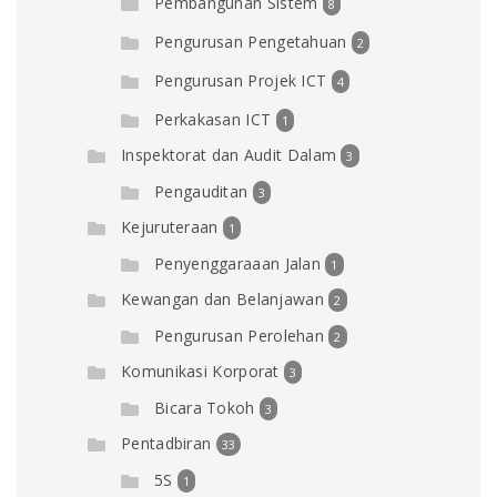
Pembangunan Sistem
8
Pengurusan Pengetahuan
2
Pengurusan Projek ICT
4
Perkakasan ICT
1
Inspektorat dan Audit Dalam
3
Pengauditan
3
Kejuruteraan
1
Penyenggaraaan Jalan
1
Kewangan dan Belanjawan
2
Pengurusan Perolehan
2
Komunikasi Korporat
3
Bicara Tokoh
3
Pentadbiran
33
5S
1