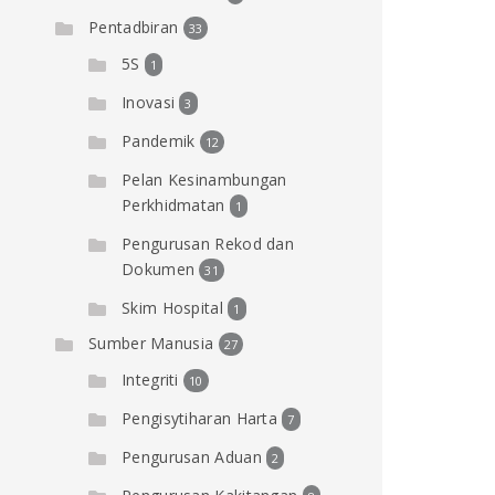
Pentadbiran
33
5S
1
Inovasi
3
Pandemik
12
Pelan Kesinambungan
Perkhidmatan
1
Pengurusan Rekod dan
Dokumen
31
Skim Hospital
1
Sumber Manusia
27
Integriti
10
Pengisytiharan Harta
7
Pengurusan Aduan
2