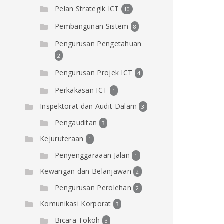
Pelan Strategik ICT
10
Pembangunan Sistem
8
Pengurusan Pengetahuan
2
Pengurusan Projek ICT
4
Perkakasan ICT
1
Inspektorat dan Audit Dalam
3
Pengauditan
3
Kejuruteraan
1
Penyenggaraaan Jalan
1
Kewangan dan Belanjawan
2
Pengurusan Perolehan
2
Komunikasi Korporat
3
Bicara Tokoh
3