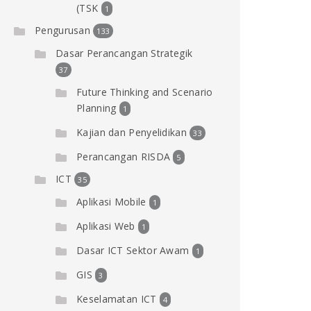
(TSK
1
Pengurusan
133
Dasar Perancangan Strategik
37
Future Thinking and Scenario
Planning
1
Kajian dan Penyelidikan
33
Perancangan RISDA
5
ICT
35
Aplikasi Mobile
1
Aplikasi Web
1
Dasar ICT Sektor Awam
1
GIS
3
Keselamatan ICT
4