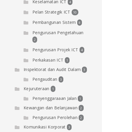
Keselamatan ICT
4
Pelan Strategik ICT
10
Pembangunan Sistem
8
Pengurusan Pengetahuan
2
Pengurusan Projek ICT
4
Perkakasan ICT
1
Inspektorat dan Audit Dalam
3
Pengauditan
3
Kejuruteraan
1
Penyenggaraaan Jalan
1
Kewangan dan Belanjawan
2
Pengurusan Perolehan
2
Komunikasi Korporat
3