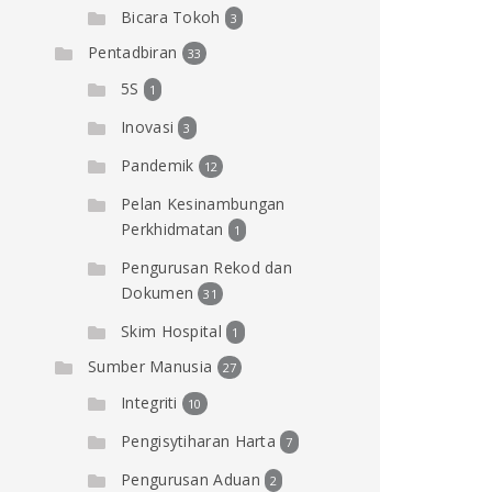
Bicara Tokoh
3
Pentadbiran
33
5S
1
Inovasi
3
Pandemik
12
Pelan Kesinambungan
Perkhidmatan
1
Pengurusan Rekod dan
Dokumen
31
Skim Hospital
1
Sumber Manusia
27
Integriti
10
Pengisytiharan Harta
7
Pengurusan Aduan
2