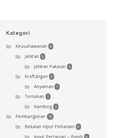
Kategori
Keusahawanan
8
Jahitan
5
Jahitan Pakaian
5
Kraftangan
2
Anyaman
1
Ternakan
1
Kambing
1
Pembangunan
70
Bekalan Input Pertanian
9
Input Pertanian – Benih
9