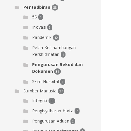
Pentadbiran
33
5S
1
Inovasi
3
Pandemik
12
Pelan Kesinambungan
Perkhidmatan
1
Pengurusan Rekod dan
Dokumen
31
Skim Hospital
1
Sumber Manusia
27
Integriti
10
Pengisytiharan Harta
7
Pengurusan Aduan
2