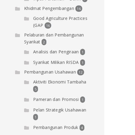
Khidmat Pengembangan
16
Good Agriculture Practices
(GAP
16
Pelaburan dan Pembangunan
Syarikat
2
Analisis dan Pengiraan
1
Syarikat Milikan RISDA
1
Pembangunan Usahawan
12
Aktiviti Ekonomi Tambaha
5
Pameran dan Promosi
1
Pelan Strategik Usahawan
1
Pembangunan Produk
4