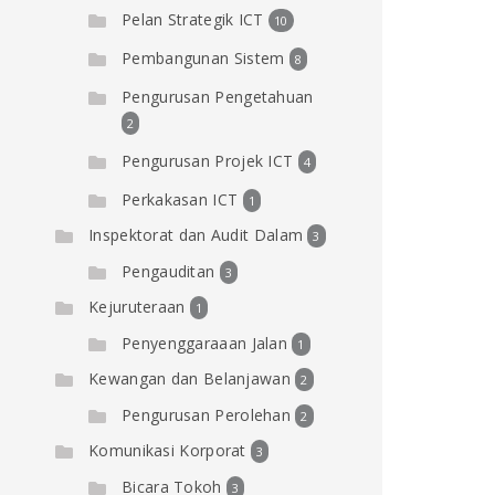
Pelan Strategik ICT
10
Pembangunan Sistem
8
Pengurusan Pengetahuan
2
Pengurusan Projek ICT
4
Perkakasan ICT
1
Inspektorat dan Audit Dalam
3
Pengauditan
3
Kejuruteraan
1
Penyenggaraaan Jalan
1
Kewangan dan Belanjawan
2
Pengurusan Perolehan
2
Komunikasi Korporat
3
Bicara Tokoh
3