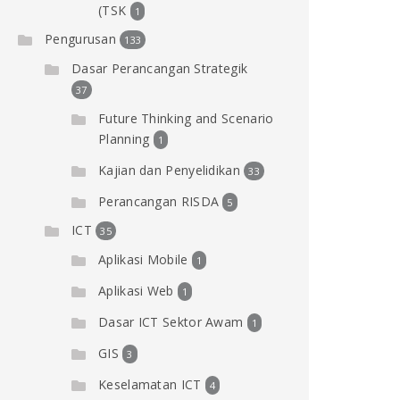
(TSK
1
Pengurusan
133
Dasar Perancangan Strategik
37
Future Thinking and Scenario
Planning
1
Kajian dan Penyelidikan
33
Perancangan RISDA
5
ICT
35
Aplikasi Mobile
1
Aplikasi Web
1
Dasar ICT Sektor Awam
1
GIS
3
Keselamatan ICT
4