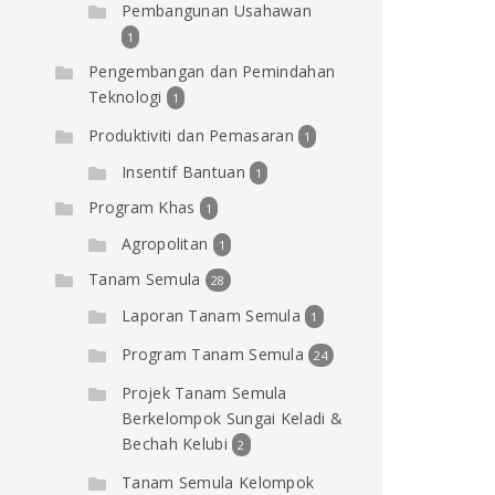
Pembangunan Usahawan
1
Pengembangan dan Pemindahan
Teknologi
1
Produktiviti dan Pemasaran
1
Insentif Bantuan
1
Program Khas
1
Agropolitan
1
Tanam Semula
28
Laporan Tanam Semula
1
Program Tanam Semula
24
Projek Tanam Semula
Berkelompok Sungai Keladi &
Bechah Kelubi
2
Tanam Semula Kelompok