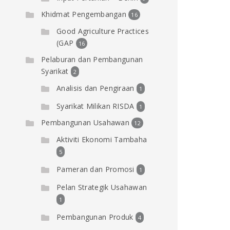
Khidmat Pengembangan
16
Good Agriculture Practices
(GAP
16
Pelaburan dan Pembangunan
Syarikat
2
Analisis dan Pengiraan
1
Syarikat Milikan RISDA
1
Pembangunan Usahawan
12
Aktiviti Ekonomi Tambaha
5
Pameran dan Promosi
1
Pelan Strategik Usahawan
1
Pembangunan Produk
4