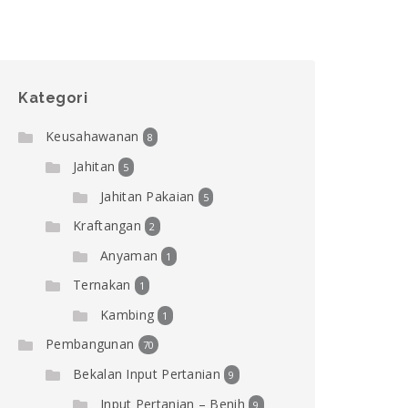
Kategori
Keusahawanan
8
Jahitan
5
Jahitan Pakaian
5
Kraftangan
2
Anyaman
1
Ternakan
1
Kambing
1
Pembangunan
70
Bekalan Input Pertanian
9
Input Pertanian – Benih
9