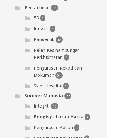
Pentadbiran
33
5S
1
Inovasi
3
Pandemik
12
Pelan Kesinambungan
Perkhidmatan
1
Pengurusan Rekod dan
Dokumen
31
Skim Hospital
1
Sumber Manusia
27
Integriti
10
Pengisytiharan Harta
7
Pengurusan Aduan
2