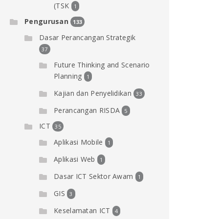
(TSK
1
Pengurusan
133
Dasar Perancangan Strategik
37
Future Thinking and Scenario
Planning
1
Kajian dan Penyelidikan
33
Perancangan RISDA
5
ICT
35
Aplikasi Mobile
1
Aplikasi Web
1
Dasar ICT Sektor Awam
1
GIS
3
Keselamatan ICT
4