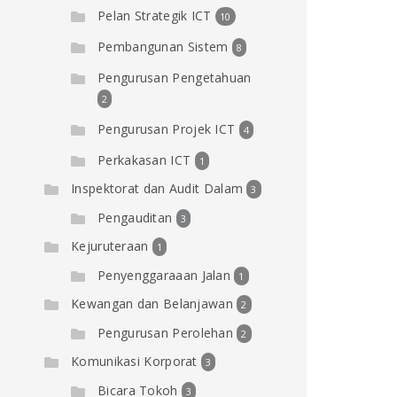
Pelan Strategik ICT
10
Pembangunan Sistem
8
Pengurusan Pengetahuan
2
Pengurusan Projek ICT
4
Perkakasan ICT
1
Inspektorat dan Audit Dalam
3
Pengauditan
3
Kejuruteraan
1
Penyenggaraaan Jalan
1
Kewangan dan Belanjawan
2
Pengurusan Perolehan
2
Komunikasi Korporat
3
Bicara Tokoh
3