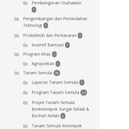
Pembangunan Usahawan
1
Pengembangan dan Pemindahan
Teknologi
1
Produktiviti dan Pemasaran
1
Insentif Bantuan
1
Program Khas
1
Agropolitan
1
Tanam Semula
28
Laporan Tanam Semula
1
Program Tanam Semula
24
Projek Tanam Semula
Berkelompok Sungai Keladi &
Bechah Kelubi
2
Tanam Semula Kelompok