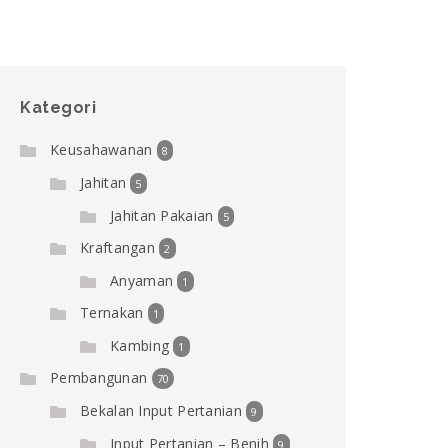
Kategori
Keusahawanan
8
Jahitan
5
Jahitan Pakaian
5
Kraftangan
2
Anyaman
1
Ternakan
1
Kambing
1
Pembangunan
70
Bekalan Input Pertanian
9
Input Pertanian – Benih
9