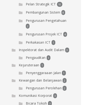
Pelan Strategik ICT
10
Pembangunan Sistem
8
Pengurusan Pengetahuan
2
Pengurusan Projek ICT
4
Perkakasan ICT
1
Inspektorat dan Audit Dalam
3
Pengauditan
3
Kejuruteraan
1
Penyenggaraaan Jalan
1
Kewangan dan Belanjawan
2
Pengurusan Perolehan
2
Komunikasi Korporat
3
Bicara Tokoh
3