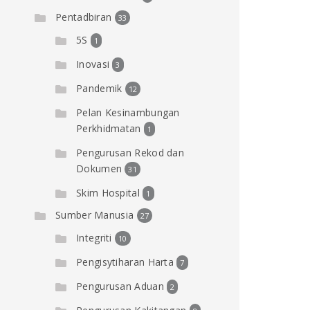
Pentadbiran
33
5S
1
Inovasi
3
Pandemik
12
Pelan Kesinambungan
Perkhidmatan
1
Pengurusan Rekod dan
Dokumen
31
Skim Hospital
1
Sumber Manusia
27
Integriti
10
Pengisytiharan Harta
7
Pengurusan Aduan
2