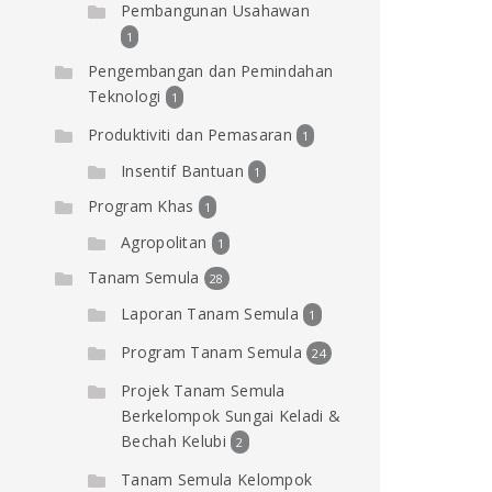
Pembangunan Usahawan
1
Pengembangan dan Pemindahan
Teknologi
1
Produktiviti dan Pemasaran
1
Insentif Bantuan
1
Program Khas
1
Agropolitan
1
Tanam Semula
28
Laporan Tanam Semula
1
Program Tanam Semula
24
Projek Tanam Semula
Berkelompok Sungai Keladi &
Bechah Kelubi
2
Tanam Semula Kelompok