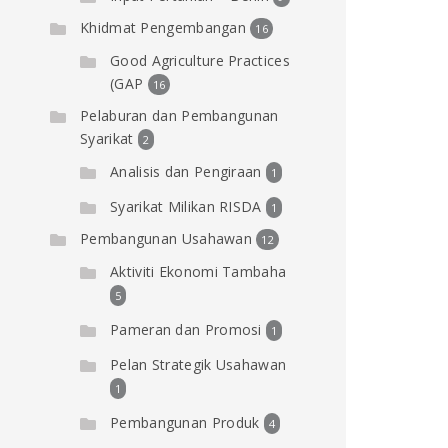
Khidmat Pengembangan
16
Good Agriculture Practices
(GAP
16
Pelaburan dan Pembangunan
Syarikat
2
Analisis dan Pengiraan
1
Syarikat Milikan RISDA
1
Pembangunan Usahawan
12
Aktiviti Ekonomi Tambaha
5
Pameran dan Promosi
1
Pelan Strategik Usahawan
1
Pembangunan Produk
4