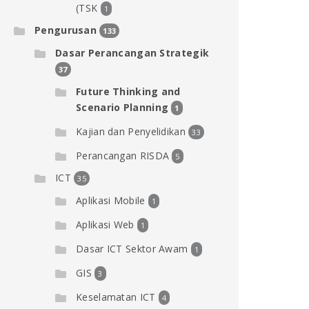
(TSK
1
Pengurusan
133
Dasar Perancangan Strategik
37
Future Thinking and
Scenario Planning
1
Kajian dan Penyelidikan
33
Perancangan RISDA
5
ICT
35
Aplikasi Mobile
1
Aplikasi Web
1
Dasar ICT Sektor Awam
1
GIS
3
Keselamatan ICT
4