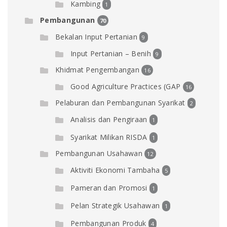
Kambing
1
Pembangunan
70
Bekalan Input Pertanian
9
Input Pertanian – Benih
9
Khidmat Pengembangan
16
Good Agriculture Practices (GAP
16
Pelaburan dan Pembangunan Syarikat
2
Analisis dan Pengiraan
1
Syarikat Milikan RISDA
1
Pembangunan Usahawan
12
Aktiviti Ekonomi Tambaha
5
Pameran dan Promosi
1
Pelan Strategik Usahawan
1
Pembangunan Produk
4