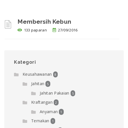
Membersih Kebun
133 paparan
27/09/2016
Kategori
Keusahawanan
8
Jahitan
5
Jahitan Pakaian
5
Kraftangan
2
Anyaman
1
Ternakan
1