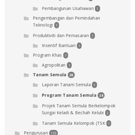
Pembangunan Usahawan
1
Pengembangan dan Pemindahan
Teknologi
1
Produktiviti dan Pemasaran
1
Insentif Bantuan
1
Program Khas
1
Agropolitan
1
Tanam Semula
28
Laporan Tanam Semula
1
Program Tanam Semula
24
Projek Tanam Semula Berkelompok
Sungai Keladi & Bechah Kelubi
2
Tanam Semula Kelompok (TSK
1
Pengurusan
133