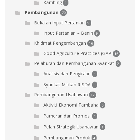
Kambing
1
Pembangunan
70
Bekalan Input Pertanian
9
Input Pertanian – Benih
9
Khidmat Pengembangan
16
Good Agriculture Practices (GAP
16
Pelaburan dan Pembangunan Syarikat
2
Analisis dan Pengiraan
1
Syarikat Milikan RISDA
1
Pembangunan Usahawan
12
Aktiviti Ekonomi Tambaha
5
Pameran dan Promosi
1
Pelan Strategik Usahawan
1
Pembangunan Produk
4