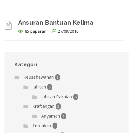
Ansuran Bantuan Kelima
85 paparan
27/09/2016
Kategori
Keusahawanan
8
Jahitan
5
Jahitan Pakaian
5
Kraftangan
2
Anyaman
1
Ternakan
1