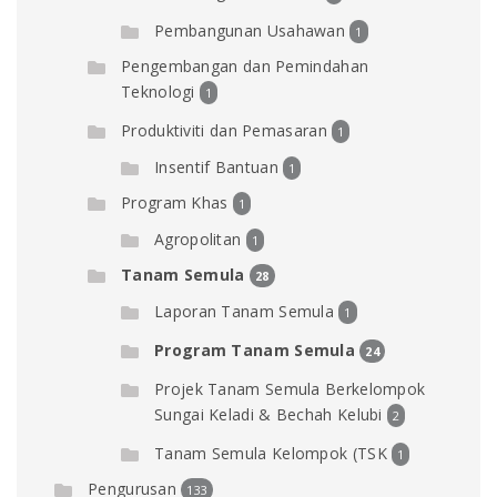
Pembangunan Usahawan
1
Pengembangan dan Pemindahan
Teknologi
1
Produktiviti dan Pemasaran
1
Insentif Bantuan
1
Program Khas
1
Agropolitan
1
Tanam Semula
28
Laporan Tanam Semula
1
Program Tanam Semula
24
Projek Tanam Semula Berkelompok
Sungai Keladi & Bechah Kelubi
2
Tanam Semula Kelompok (TSK
1
Pengurusan
133