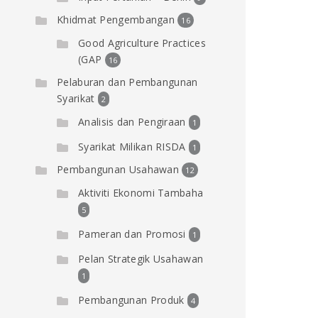
Khidmat Pengembangan
16
Good Agriculture Practices
(GAP
16
Pelaburan dan Pembangunan
Syarikat
2
Analisis dan Pengiraan
1
Syarikat Milikan RISDA
1
Pembangunan Usahawan
12
Aktiviti Ekonomi Tambaha
5
Pameran dan Promosi
1
Pelan Strategik Usahawan
1
Pembangunan Produk
4