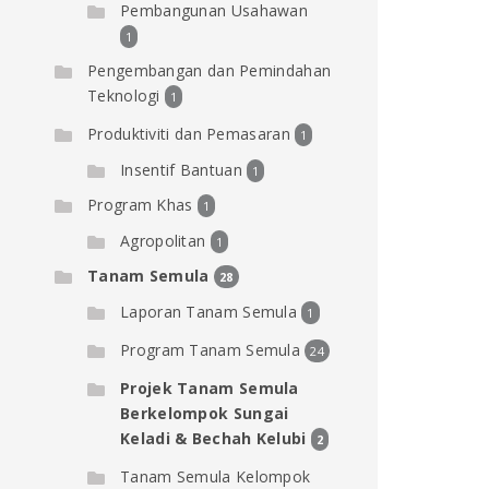
Pembangunan Usahawan
1
Pengembangan dan Pemindahan
Teknologi
1
Produktiviti dan Pemasaran
1
Insentif Bantuan
1
Program Khas
1
Agropolitan
1
Tanam Semula
28
Laporan Tanam Semula
1
Program Tanam Semula
24
Projek Tanam Semula
Berkelompok Sungai
Keladi & Bechah Kelubi
2
Tanam Semula Kelompok