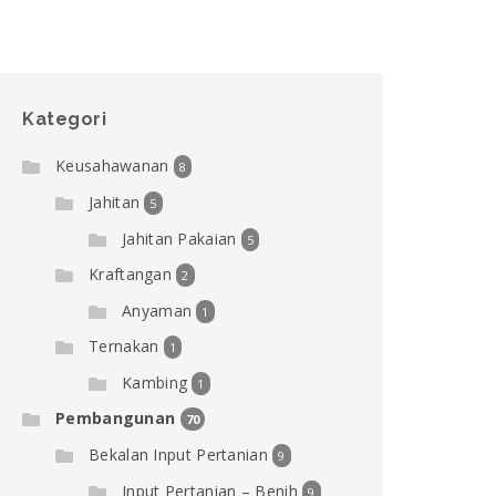
Kategori
Keusahawanan
8
Jahitan
5
Jahitan Pakaian
5
Kraftangan
2
Anyaman
1
Ternakan
1
Kambing
1
Pembangunan
70
Bekalan Input Pertanian
9
Input Pertanian – Benih
9