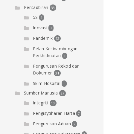
Pentadbiran
33
5S
1
Inovasi
3
Pandemik
12
Pelan Kesinambungan
Perkhidmatan
1
Pengurusan Rekod dan
Dokumen
31
Skim Hospital
1
Sumber Manusia
27
Integriti
10
Pengisytiharan Harta
7
Pengurusan Aduan
2