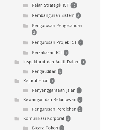
Pelan Strategik ICT
10
Pembangunan Sistem
8
Pengurusan Pengetahuan
2
Pengurusan Projek ICT
4
Perkakasan ICT
1
Inspektorat dan Audit Dalam
3
Pengauditan
3
Kejuruteraan
1
Penyenggaraaan Jalan
1
Kewangan dan Belanjawan
2
Pengurusan Perolehan
2
Komunikasi Korporat
3
Bicara Tokoh
3