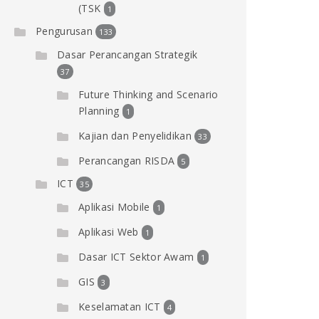
(TSK
1
Pengurusan
133
Dasar Perancangan Strategik
37
Future Thinking and Scenario
Planning
1
Kajian dan Penyelidikan
33
Perancangan RISDA
5
ICT
35
Aplikasi Mobile
1
Aplikasi Web
1
Dasar ICT Sektor Awam
1
GIS
3
Keselamatan ICT
4