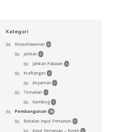
Kategori
Keusahawanan
8
Jahitan
5
Jahitan Pakaian
5
Kraftangan
2
Anyaman
1
Ternakan
1
Kambing
1
Pembangunan
70
Bekalan Input Pertanian
9
Input Pertanian – Benih
9