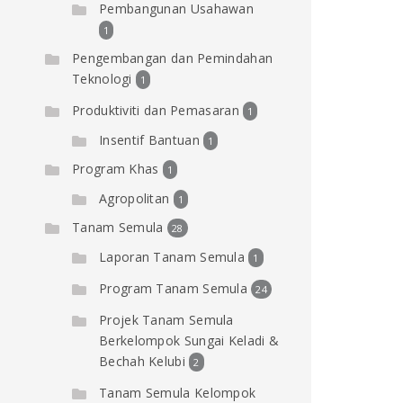
Pembangunan Usahawan
1
Pengembangan dan Pemindahan
Teknologi
1
Produktiviti dan Pemasaran
1
Insentif Bantuan
1
Program Khas
1
Agropolitan
1
Tanam Semula
28
Laporan Tanam Semula
1
Program Tanam Semula
24
Projek Tanam Semula
Berkelompok Sungai Keladi &
Bechah Kelubi
2
Tanam Semula Kelompok