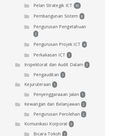
Pelan Strategik ICT
10
Pembangunan Sistem
8
Pengurusan Pengetahuan
2
Pengurusan Projek ICT
4
Perkakasan ICT
1
Inspektorat dan Audit Dalam
3
Pengauditan
3
Kejuruteraan
1
Penyenggaraaan Jalan
1
Kewangan dan Belanjawan
2
Pengurusan Perolehan
2
Komunikasi Korporat
3
Bicara Tokoh
3