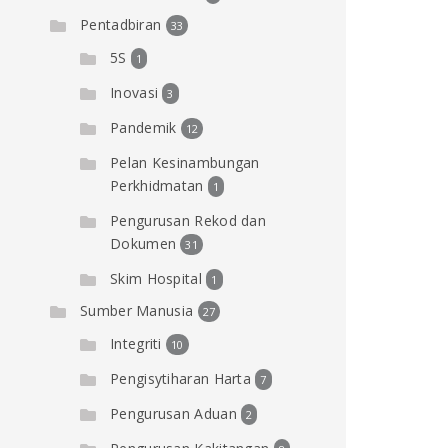
Pentadbiran
33
5S
1
Inovasi
3
Pandemik
12
Pelan Kesinambungan
Perkhidmatan
1
Pengurusan Rekod dan
Dokumen
31
Skim Hospital
1
Sumber Manusia
27
Integriti
10
Pengisytiharan Harta
7
Pengurusan Aduan
2