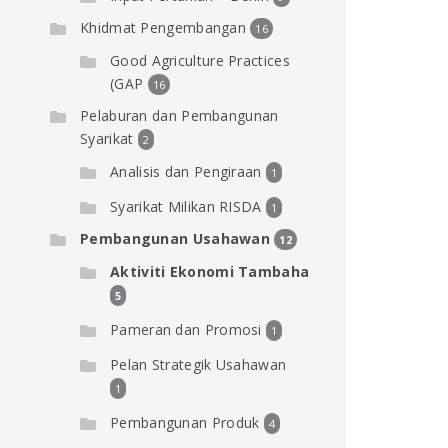
Khidmat Pengembangan
16
Good Agriculture Practices
(GAP
16
Pelaburan dan Pembangunan
Syarikat
2
Analisis dan Pengiraan
1
Syarikat Milikan RISDA
1
Pembangunan Usahawan
12
Aktiviti Ekonomi Tambaha
5
Pameran dan Promosi
1
Pelan Strategik Usahawan
1
Pembangunan Produk
4