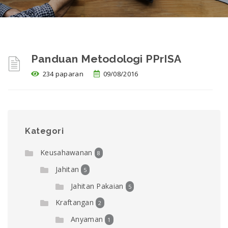
Panduan Metodologi PPrISA
234 paparan
09/08/2016
Kategori
Keusahawanan
8
Jahitan
5
Jahitan Pakaian
5
Kraftangan
2
Anyaman
1