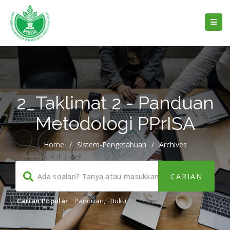
2_Taklimat 2 - Panduan
Metodologi PPrISA
Home
/
Sistem-Pengetahuan
/
Archives
Carian Popular
Panduan
,
Buku