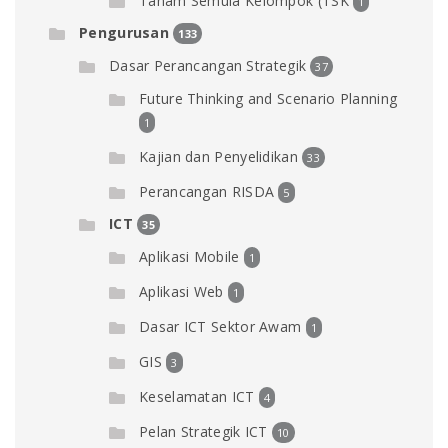
Tanam Semula Kelompok (TSK
1
Pengurusan
133
Dasar Perancangan Strategik
37
Future Thinking and Scenario Planning
1
Kajian dan Penyelidikan
33
Perancangan RISDA
5
ICT
35
Aplikasi Mobile
1
Aplikasi Web
1
Dasar ICT Sektor Awam
1
GIS
3
Keselamatan ICT
4
Pelan Strategik ICT
10