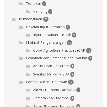
Ternakan
1
Kambing
1
Pembangunan
70
Bekalan Input Pertanian
9
Input Pertanian – Benih
9
Khidmat Pengembangan
16
Good Agriculture Practices (GAP
16
Pelaburan dan Pembangunan Syarikat
2
Analisis dan Pengiraan
1
Syarikat Milikan RISDA
1
Pembangunan Usahawan
12
Aktiviti Ekonomi Tambaha
5
Pameran dan Promosi
1
Pelan Strategik Usahawan
1