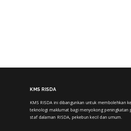
KMS RISDA
KMS RISDA ini dibangunkan untuk membolehkan k
teknologi maklumat bagi menyokong peningkatan 
staf dalaman RISDA, pekebun kecil dan umum.