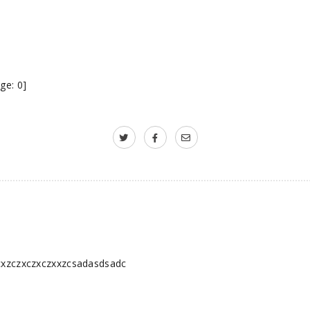
ge:
0
]
cxzczxczxczxxzcsadasdsadc