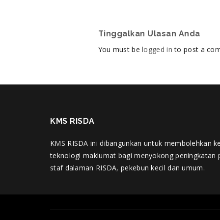
Tinggalkan Ulasan Anda
You must be
logged in
to post a co
KMS RISDA
KMS RISDA ini dibangunkan untuk membolehkan k
teknologi maklumat bagi menyokong peningkatan 
staf dalaman RISDA, pekebun kecil dan umum.