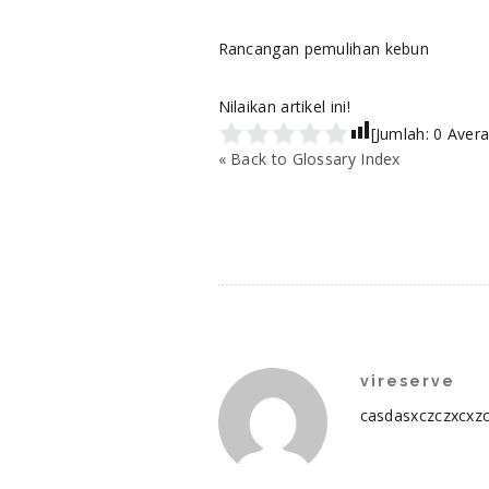
Rancangan pemulihan kebun
Nilaikan artikel ini!
[Jumlah:
0
Avera
« Back to Glossary Index
vireserve
casdasxczczxcxz