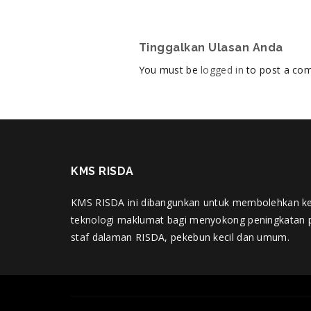
Tinggalkan Ulasan Anda
You must be
logged in
to post a co
KMS RISDA
KMS RISDA ini dibangunkan untuk membolehkan k
teknologi maklumat bagi menyokong peningkatan 
staf dalaman RISDA, pekebun kecil dan umum.