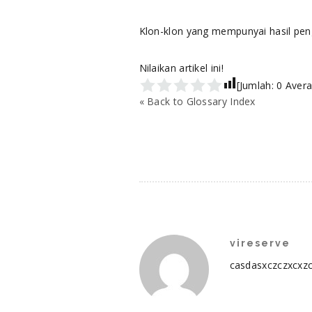
Klon-klon yang mempunyai hasil peng
Nilaikan artikel ini!
[Jumlah:
0
Avera
« Back to Glossary Index
vireserve
casdasxczczxcxz