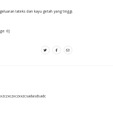
eluaran lateks dan kayu getah yang tinggi.
ge:
0
]
cxzczxczxczxxzcsadasdsadc