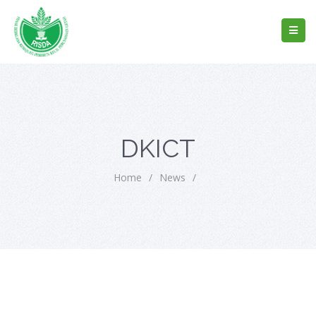
DKICT
Home
/
News
/