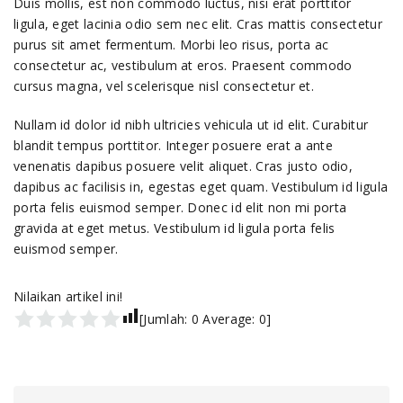
Duis mollis, est non commodo luctus, nisi erat porttitor
ligula, eget lacinia odio sem nec elit. Cras mattis consectetur
purus sit amet fermentum. Morbi leo risus, porta ac
consectetur ac, vestibulum at eros. Praesent commodo
cursus magna, vel scelerisque nisl consectetur et.
Nullam id dolor id nibh ultricies vehicula ut id elit. Curabitur
blandit tempus porttitor. Integer posuere erat a ante
venenatis dapibus posuere velit aliquet. Cras justo odio,
dapibus ac facilisis in, egestas eget quam. Vestibulum id ligula
porta felis euismod semper. Donec id elit non mi porta
gravida at eget metus. Vestibulum id ligula porta felis
euismod semper.
Nilaikan artikel ini!
[Jumlah:
0
Average:
0
]